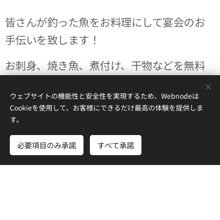
皆さんが釣った魚をお料理にして宴会のお
手伝いを致します！
お刺身、焼き魚、煮付け、干物などを無料
で調理！
ウェブサイトの機能性と安全性を実現するため、Webnodeは
★お刺身、塩焼きだけなら当日でも宴会可
Cookieを使用して、お客様にできるだけ最高の体験を提供しま
す。
能です★
必要項目のみ承諾
すべて承諾