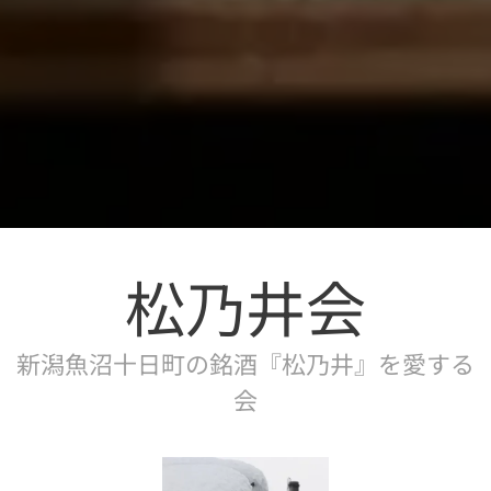
松乃井会
新潟魚沼十日町の銘酒『松乃井』を愛する
会