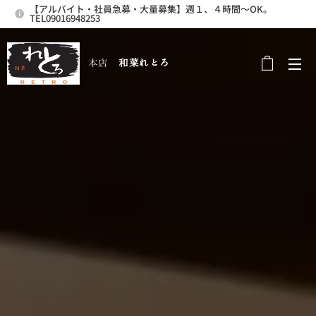
【アルバイト・社員急募・大量募集】週１、４時間～OK。
TEL09016948253
本店
和菜れとろ